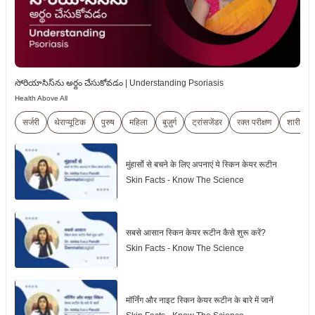
సోరియాసిస్‌ను అర్థం చేసుకోవడం | Understanding Psoriasis
Health Above All
सर्जरी
थेराप्यूटिक
पुरुष
महिला
बुज़ुर्ग
ट्रांसजेंडर
रक्त परीक्षण
शारीरिक 
मुंहासोंं से बचने के लिए अपनाएं ये स्किन केयर रूटीन
Skin Facts - Know The Science
सबसे आसान स्किन केयर रूटीन कैसे शुरू करें?
Skin Facts - Know The Science
मॉर्निंग और नाइट स्किन केयर रूटीन के बारे में जानें