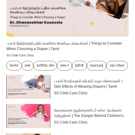
டயாபர் தேர்ந்தெடுப்பதில் கவனிக்க வேண்டிய விஷயங்கள் | Things to Consider
When Choosing a Diaper | Tamil
SS Child Care Clinic
वेलनेस
बच्चे
शारीरिक जाँच
एक्स-रे
ईसीजी
एमआरआई
रक्त परीक्षण
டயாபர் போடுவதால் ஏற்படும் சரும விளைவுகள் |
Skin Effects of Wearing Diapers | Tamil
SS Child Care Clinic
பிடிவாதமான குழந்தைகளிடம் உள்ள ஆபத்தான
அறிகுறிகள் | The Danger Behind Children's
Tantrum | Tamil
SS Child Care Clinic