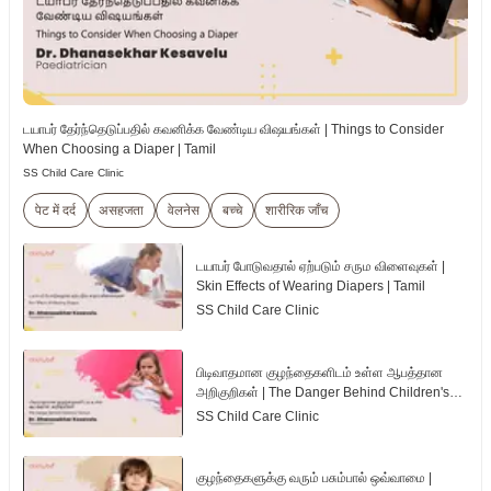
டயாபர் தேர்ந்தெடுப்பதில் கவனிக்க வேண்டிய விஷயங்கள் | Things to Consider
When Choosing a Diaper | Tamil
SS Child Care Clinic
पेट में दर्द
असहजता
वेलनेस
बच्चे
शारीरिक जाँच
டயாபர் போடுவதால் ஏற்படும் சரும விளைவுகள் |
Skin Effects of Wearing Diapers | Tamil
SS Child Care Clinic
பிடிவாதமான குழந்தைகளிடம் உள்ள ஆபத்தான
அறிகுறிகள் | The Danger Behind Children's
Tantrum | Tamil
SS Child Care Clinic
குழந்தைகளுக்கு வரும் பசும்பால் ஒவ்வாமை |