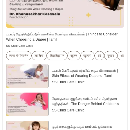
டயாபர் தேர்ந்தெடுப்பதில் கவனிக்க வேண்டிய விஷயங்கள் | Things to Consider
When Choosing a Diaper | Tamil
SS Child Care Clinic
त्वचा में परिवर्तन
लालिमा
चिड़चिड़ापन
सूजन
खुजली
दर्द
बुखार
थेराप्यू
டயாபர் போடுவதால் ஏற்படும் சரும விளைவுகள் |
Skin Effects of Wearing Diapers | Tamil
SS Child Care Clinic
பிடிவாதமான குழந்தைகளிடம் உள்ள ஆபத்தான
அறிகுறிகள் | The Danger Behind Children's
Tantrum | Tamil
SS Child Care Clinic
குழந்தைகளுக்கு வரும் பசும்பால் ஒவ்வாமை |