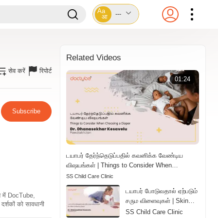
Aa
---
आ
Related Videos
सेव करें
रिपोर्ट
01:24
Subscribe
டயாபர் தேர்ந்தெடுப்பதில் கவனிக்க வேண்டிய
விஷயங்கள் | Things to Consider When
Choosing a Diaper | Tamil
SS Child Care Clinic
டயாபர் போடுவதால் ஏற்படும்
ति में DocTube,
சரும விளைவுகள் | Skin
दर्शकों को सावधानी
Effects of Wearing
SS Child Care Clinic