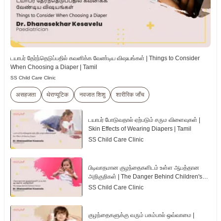
டயாபர் தேர்ந்தெடுப்பதில் கவனிக்க வேண்டிய விஷயங்கள் | Things to Consider
When Choosing a Diaper | Tamil
SS Child Care Clinic
असहजता
थेराप्यूटिक
नवजात शिशु
शारीरिक जाँच
டயாபர் போடுவதால் ஏற்படும் சரும விளைவுகள் |
Skin Effects of Wearing Diapers | Tamil
SS Child Care Clinic
பிடிவாதமான குழந்தைகளிடம் உள்ள ஆபத்தான
அறிகுறிகள் | The Danger Behind Children's
Tantrum | Tamil
SS Child Care Clinic
குழந்தைகளுக்கு வரும் பசும்பால் ஒவ்வாமை |