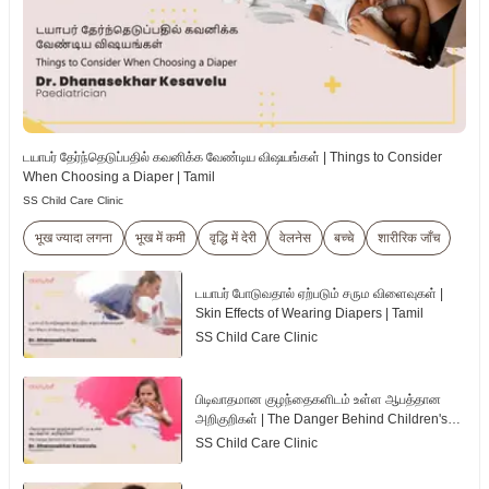
டயாபர் தேர்ந்தெடுப்பதில் கவனிக்க வேண்டிய விஷயங்கள் | Things to Consider
When Choosing a Diaper | Tamil
SS Child Care Clinic
भूख ज्यादा लगना
भूख में कमी
वृद्धि में देरी
वेलनेस
बच्चे
शारीरिक जाँच
டயாபர் போடுவதால் ஏற்படும் சரும விளைவுகள் |
Skin Effects of Wearing Diapers | Tamil
SS Child Care Clinic
பிடிவாதமான குழந்தைகளிடம் உள்ள ஆபத்தான
அறிகுறிகள் | The Danger Behind Children's
Tantrum | Tamil
SS Child Care Clinic