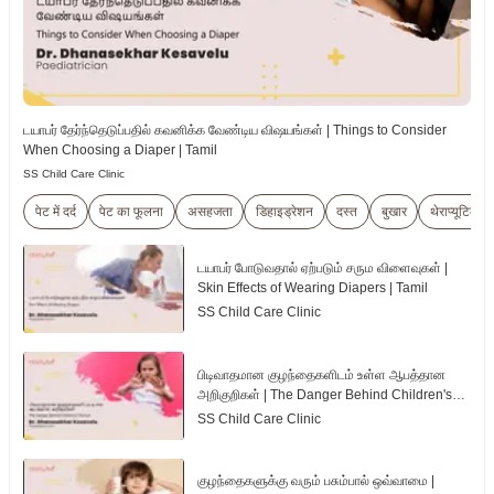
டயாபர் தேர்ந்தெடுப்பதில் கவனிக்க வேண்டிய விஷயங்கள் | Things to Consider
When Choosing a Diaper | Tamil
SS Child Care Clinic
पेट में दर्द
पेट का फूलना
असहजता
डिहाइड्रेशन
दस्त
बुखार
थेराप्यूटिक
டயாபர் போடுவதால் ஏற்படும் சரும விளைவுகள் |
Skin Effects of Wearing Diapers | Tamil
SS Child Care Clinic
பிடிவாதமான குழந்தைகளிடம் உள்ள ஆபத்தான
அறிகுறிகள் | The Danger Behind Children's
Tantrum | Tamil
SS Child Care Clinic
குழந்தைகளுக்கு வரும் பசும்பால் ஒவ்வாமை |