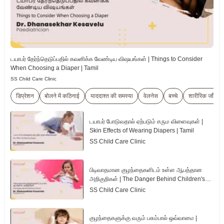
டயாபர் தேர்ந்தெடுப்பதில் கவனிக்க வேண்டிய விஷயங்கள் | Things to Consider
When Choosing a Diaper | Tamil
SS Child Care Clinic
डिप्रेशन
बोलने में कठिनाई
याददाश्त की समस्या
वेलनेस
बच्चे
शारीरिक जाँच
டயாபர் போடுவதால் ஏற்படும் சரும விளைவுகள் |
Skin Effects of Wearing Diapers | Tamil
SS Child Care Clinic
பிடிவாதமான குழந்தைகளிடம் உள்ள ஆபத்தான
அறிகுறிகள் | The Danger Behind Children's
Tantrum | Tamil
SS Child Care Clinic
குழந்தைகளுக்கு வரும் பசும்பால் ஒவ்வாமை |