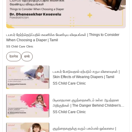
டயாபர் தேர்ந்தெடுப்பதில் கவனிக்க வேண்டிய விஷயங்கள் | Things to Consider
When Choosing a Diaper | Tamil
SS Child Care Clinic
वेलनेस
बच्चे
டயாபர் போடுவதால் ஏற்படும் சரும விளைவுகள் |
Skin Effects of Wearing Diapers | Tamil
SS Child Care Clinic
பிடிவாதமான குழந்தைகளிடம் உள்ள ஆபத்தான
அறிகுறிகள் | The Danger Behind Children's
Tantrum | Tamil
SS Child Care Clinic
குழந்தைகளுக்கு வரும் பசும்பால் ஒவ்வாமை |