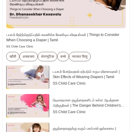
டயாபர் தேர்ந்தெடுப்பதில் கவனிக்க வேண்டிய விஷயங்கள் | Things to Consider
When Choosing a Diaper | Tamil
SS Child Care Clinic
खाँसी
असहजता
थेराप्यूटिक
बच्चे
नवजात शिशु
டயாபர் போடுவதால் ஏற்படும் சரும விளைவுகள் |
Skin Effects of Wearing Diapers | Tamil
SS Child Care Clinic
பிடிவாதமான குழந்தைகளிடம் உள்ள ஆபத்தான
அறிகுறிகள் | The Danger Behind Children's
Tantrum | Tamil
SS Child Care Clinic
குழந்தைகளுக்கு வரும் பசும்பால் ஒவ்வாமை |