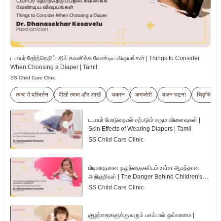
டயாபர் தேர்ந்தெடுப்பதில் கவனிக்க வேண்டிய விஷயங்கள் | Things to Consider
When Choosing a Diaper | Tamil
SS Child Care Clinic
त्वचा में परिवर्तन
पीली त्वचा और आंखें
थकान
कमजोरी
वजन घटना
चिड़चिड़ाप
டயாபர் போடுவதால் ஏற்படும் சரும விளைவுகள் |
Skin Effects of Wearing Diapers | Tamil
SS Child Care Clinic
பிடிவாதமான குழந்தைகளிடம் உள்ள ஆபத்தான
அறிகுறிகள் | The Danger Behind Children's
Tantrum | Tamil
SS Child Care Clinic
குழந்தைகளுக்கு வரும் பசும்பால் ஒவ்வாமை |