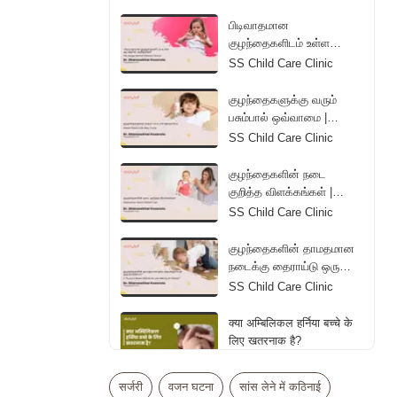
Diapers | Tamil
பிடிவாதமான
குழந்தைகளிடம் உள்ள
ஆபத்தான அறிகுறிகள் |
SS Child Care Clinic
The Danger Behind
Children's Tantrum | Tamil
குழந்தைகளுக்கு வரும்
பசும்பால் ஒவ்வாமை |
Reason Behind Colic
SS Child Care Clinic
Baby Crying | Tamil
குழந்தைகளின் நடை
குறித்த விளக்கங்கள் |
Explanations About
SS Child Care Clinic
Children's Gait | Tamil
குழந்தைகளின் தாமதமான
நடைக்கு தைராய்டு ஒரு
காரணமா? | Is Thyroid a
SS Child Care Clinic
Reason Behind the Late
Walking of Children? |
क्या अम्बिलिकल हर्निया बच्चे के
Tamil
लिए खतरनाक है?
Dr. Vipul Bhageria
सर्जरी
वजन घटना
सांस लेने में कठिनाई