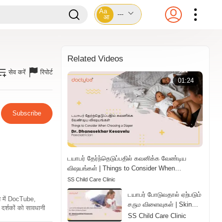
Aa
---
आ
Related Videos
सेव करें
रिपोर्ट
01:24
Subscribe
டயாபர் தேர்ந்தெடுப்பதில் கவனிக்க வேண்டிய
விஷயங்கள் | Things to Consider When
Choosing a Diaper | Tamil
SS Child Care Clinic
டயாபர் போடுவதால் ஏற்படும்
ति में DocTube,
சரும விளைவுகள் | Skin
दर्शकों को सावधानी
Effects of Wearing
SS Child Care Clinic