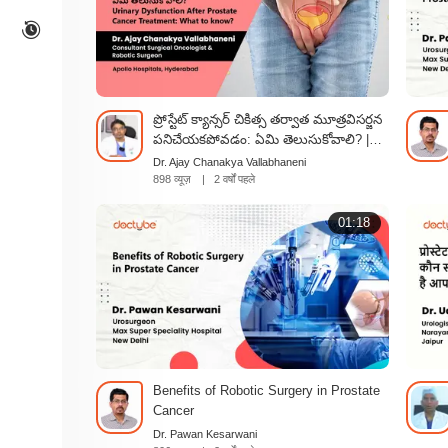
ప్రోస్టేట్ క్యాన్సర్ చికిత్స తర్వాత మూత్రవిసర్జన
పనిచేయకపోవడం: ఏమి తెలుసుకోవాలి? |
Urinary Dysfunction After Prostate
Dr. Ajay Chanakya Vallabhaneni
Cancer Treatment: What to know? |
898 व्यूज़
|
2 वर्षों पहले
Telugu
01:18
Benefits of Robotic Surgery in Prostate
Cancer
Dr. Pawan Kesarwani