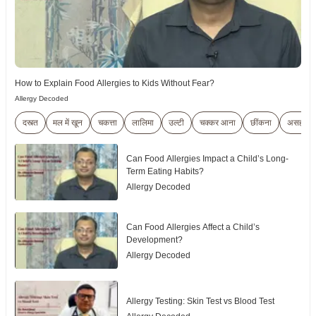
How to Explain Food Allergies to Kids Without Fear?
Allergy Decoded
दस्त्त
मल में खून
चकत्ता
लालिमा
उल्टी
चक्कर आना
छींकना
असहजता
Can Food Allergies Impact a Child’s Long-
Term Eating Habits?
Allergy Decoded
Can Food Allergies Affect a Child’s
Development?
Allergy Decoded
Allergy Testing: Skin Test vs Blood Test