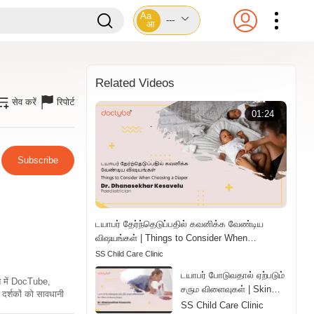
Aa
---
आ
Related Videos
सेव करें
रिपोर्ट
01:24
Subscribe
டயாபர் தேர்ந்தெடுப்பதில் கவனிக்க வேண்டிய
விஷயங்கள் | Things to Consider When
Choosing a Diaper | Tamil
SS Child Care Clinic
டயாபர் போடுவதால் ஏற்படும்
ति में DocTube,
சரும விளைவுகள் | Skin
दर्शकों को सावधानी
Effects of Wearing
SS Child Care Clinic