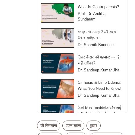
What Is Gastroparesis?
Prof. Dr. Arulrhaj
Sundaram
মলত্যাগের সমস্যা? এই সহজ
উপায়ে স্বস্তি পান
Dr. Shamik Banerjee
लिवर कैंसर की पहचान: क्या है
सही तरीका?
Dr. Sandeep Kumar Jha
Cirrhosis & Limb Edema:
What You Need to Know!
Dr. Sandeep Kumar Jha
फैटी लिवर: डायबिटीज और हाई
बीपी जैसी बीमारियां हैं वजह!
Dr. Sandeep Kumar Jha
जी मितलाना
वजन घटना
बुखार
கல்லீரல் கொழுப்பு நோய் -