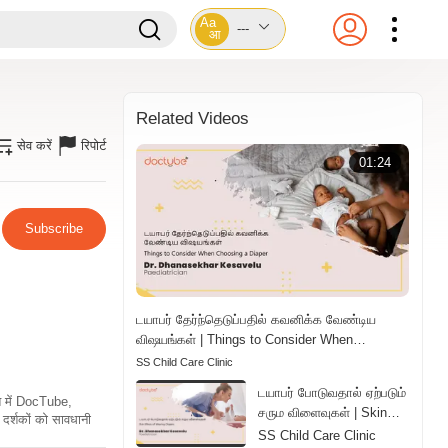
Aa
---
आ
Related Videos
सेव करें
रिपोर्ट
01:24
Subscribe
டயாபர் தேர்ந்தெடுப்பதில் கவனிக்க வேண்டிய
விஷயங்கள் | Things to Consider When
Choosing a Diaper | Tamil
SS Child Care Clinic
டயாபர் போடுவதால் ஏற்படும்
ति में DocTube,
சரும விளைவுகள் | Skin
दर्शकों को सावधानी
Effects of Wearing
SS Child Care Clinic