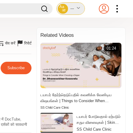
Aa
---
आ
Related Videos
सेव करें
रिपोर्ट
01:24
Subscribe
டயாபர் தேர்ந்தெடுப்பதில் கவனிக்க வேண்டிய
விஷயங்கள் | Things to Consider When
Choosing a Diaper | Tamil
SS Child Care Clinic
டயாபர் போடுவதால் ஏற்படும்
ति में DocTube,
சரும விளைவுகள் | Skin
दर्शकों को सावधानी
Effects of Wearing
SS Child Care Clinic