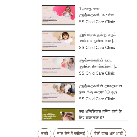
Diapers | Tamil
பிடிவாதமான
குழந்தைகளிடம் உள்ள
ஆபத்தான அறிகுறிகள் |
SS Child Care Clinic
The Danger Behind
Children's Tantrum | Tamil
குழந்தைகளுக்கு வரும்
பசும்பால் ஒவ்வாமை |
Reason Behind Colic
SS Child Care Clinic
Baby Crying | Tamil
குழந்தைகளின் நடை
குறித்த விளக்கங்கள் |
Explanations About
SS Child Care Clinic
Children's Gait | Tamil
குழந்தைகளின் தாமதமான
நடைக்கு தைராய்டு ஒரு
காரணமா? | Is Thyroid a
SS Child Care Clinic
Reason Behind the Late
Walking of Children? |
क्या अम्बिलिकल हर्निया बच्चे के
Tamil
लिए खतरनाक है?
Dr. Vipul Bhageria
उल्टी
सांस लेने में कठिनाई
पीली त्वचा और आंखें