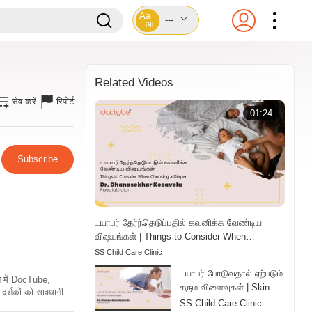
Aa
---
आ
Related Videos
सेव करें
रिपोर्ट
01:24
Subscribe
டயாபர் தேர்ந்தெடுப்பதில் கவனிக்க வேண்டிய
விஷயங்கள் | Things to Consider When
Choosing a Diaper | Tamil
SS Child Care Clinic
டயாபர் போடுவதால் ஏற்படும்
ति में DocTube,
சரும விளைவுகள் | Skin
दर्शकों को सावधानी
Effects of Wearing
SS Child Care Clinic