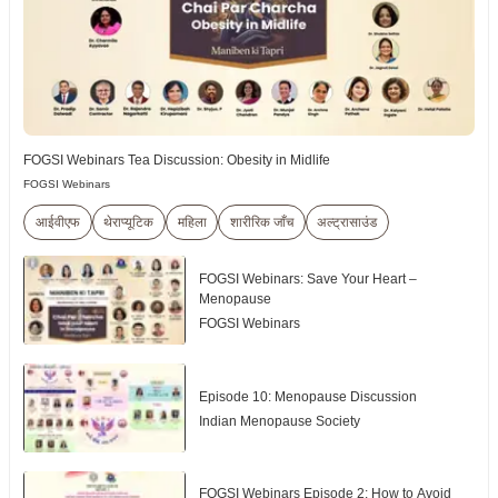
FOGSI Webinars Tea Discussion: Obesity in Midlife
FOGSI Webinars
आईवीएफ
थेराप्यूटिक
महिला
शारीरिक जाँच
अल्ट्रासाउंड
FOGSI Webinars: Save Your Heart –
Menopause
FOGSI Webinars
Episode 10: Menopause Discussion
Indian Menopause Society
FOGSI Webinars Episode 2: How to Avoid