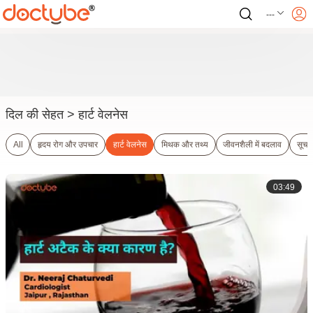
---
दिल की सेहत
> हार्ट वेलनेस
All
हृदय रोग और उपचार
हार्ट वेलनेस
मिथक और तथ्य
जीवनशैली में बदलाव
सूचन
03:49