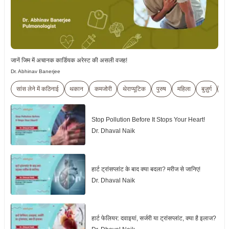
जानें जिम में अचानक कार्डियक अरेस्ट की असली वजह!
Dr. Abhinav Banerjee
सांस लेने में कठिनाई
थकान
कमजोरी
थेराप्यूटिक
पुरुष
महिला
बुज़ुर्ग
ट्र
Stop Pollution Before It Stops Your Heart!
Dr. Dhaval Naik
हार्ट ट्रांसप्लांट के बाद क्या बदला? मरीज से जानिए!
Dr. Dhaval Naik
हार्ट फेलियर: दवाइयां, सर्जरी या ट्रांसप्लांट, क्या है इलाज?