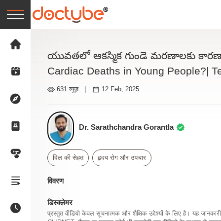
యువతలో ఆకస్మిక గుండె మరణాలకు కారణా
Cardiac Deaths in Young People?| T
631 व्यूज़
|
12 Feb, 2025
Dr. Sarathchandra Gorantla
दिल की सेहत
हृदय रोग और उपचार
विवरण
डिस्क्लेमर
प्रस्तुत वीडियो केवल सूचनात्मक और शैक्षिक उद्देश्यों के लिए है। यह जान