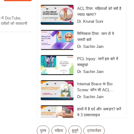
ACL टियर: महिलाओं को क्यों है
ज्यादा खतरा?
ति में DocTube,
Dr. Krunal Soni
दर्शकों को सावधानी
मिनिस्कस टियर: जान लें ये
जरूरी बातें
Dr. Sachin Jain
PCL Injury: जानें इस बारे में
सबकुछ!
Dr. Sachin Jain
Internal Brace या Bio
Screw: कौन सी ACL
Sugery बेहतर?
Dr. Sachin Jain
हाथों में है दर्द और अकड़न? करें
ये 3 एक्सरसाइज
Dr. Siddhartha Rai
पुरुष
महिला
बुज़ुर्ग
ट्रांसजेंडर