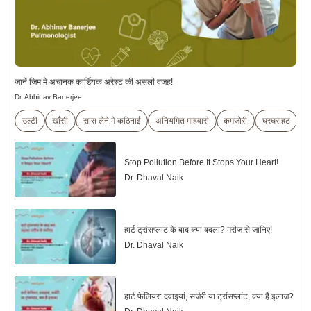
जानें जिम में अचानक कार्डियक अरेस्ट की असली वजह!
Dr. Abhinav Banerjee
उल्टी
खाँसी
सांस लेने में कठिनाई
अनियमित माहवारी
कमजोरी
घरघराहट
सी
Stop Pollution Before It Stops Your Heart!
Dr. Dhaval Naik
हार्ट ट्रांसप्लांट के बाद क्या बदला? मरीज से जानिए!
Dr. Dhaval Naik
हार्ट फेलियर: दवाइयां, सर्जरी या ट्रांसप्लांट, क्या है इलाज?