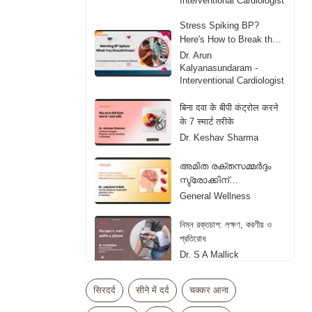
Interventional Cardiologist
Stress Spiking BP?
Here's How to Break the
Cycle
Dr. Arun
Kalyanasundaram -
Interventional Cardiologist
बिना दवा के बीपी कंट्रोल करने
के 7 स्मार्ट तरीके
Dr. Keshav Sharma
അമിത രക്തസമ്മർദ്ദം
സ്ട്രോക്കിന്
കാരണമാകും! | High
General Wellness
Blood Pressure Can
Cause Stroke! |
নিম্ন রক্তচাপ: লক্ষণ, করণীয় ও
Malayalam
প্রতিরোধ
Dr. S A Mallick
রক্তচাপ নিয়ন্ত্রণে রাখার ঘরোয়া
सिरदर्द
सीने में दर्द
चक्कर आना
উপায়