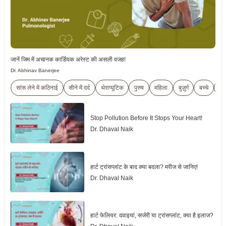
जानें जिम में अचानक कार्डियक अरेस्ट की असली वजह!
Dr. Abhinav Banerjee
सांस लेने में कठिनाई
सीने में दर्द
थेराप्यूटिक
पुरुष
महिला
बुज़ुर्ग
बच्चे
ट्र
Stop Pollution Before It Stops Your Heart!
Dr. Dhaval Naik
हार्ट ट्रांसप्लांट के बाद क्या बदला? मरीज से जानिए!
Dr. Dhaval Naik
हार्ट फेलियर: दवाइयां, सर्जरी या ट्रांसप्लांट, क्या है इलाज?