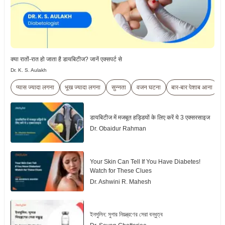
क्या रातों-रात हो जाता है डायबिटीज? जानें एक्सपर्ट से
Dr. K. S. Aulakh
प्यास ज्यादा लगना
भूख ज्यादा लगना
सुन्नता
वजन घटना
बार-बार पेशाब आना
द
डायबिटीज में मजबूत हड्डियों के लिए करें ये 3 एक्सरसाइज
Dr. Obaidur Rahman
Your Skin Can Tell If You Have Diabetes!
Watch for These Clues
Dr. Ashwini R. Mahesh
ইনসুলিন: সুগার নিয়ন্ত্রণের সেরা বন্ধুত্ব