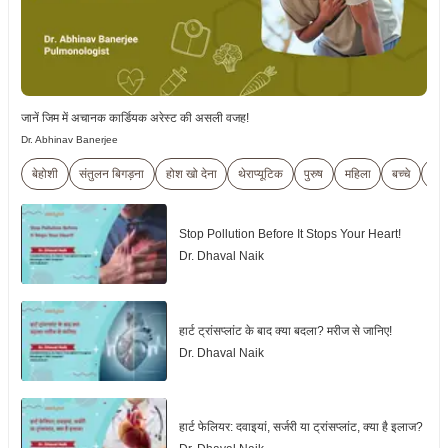
जानें जिम में अचानक कार्डियक अरेस्ट की असली वजह!
Dr. Abhinav Banerjee
बेहोशी
संतुलन बिगड़ना
होश खो देना
थेराप्यूटिक
पुरुष
महिला
बच्चे
ट्रा
Stop Pollution Before It Stops Your Heart!
Dr. Dhaval Naik
हार्ट ट्रांसप्लांट के बाद क्या बदला? मरीज से जानिए!
Dr. Dhaval Naik
हार्ट फेलियर: दवाइयां, सर्जरी या ट्रांसप्लांट, क्या है इलाज?