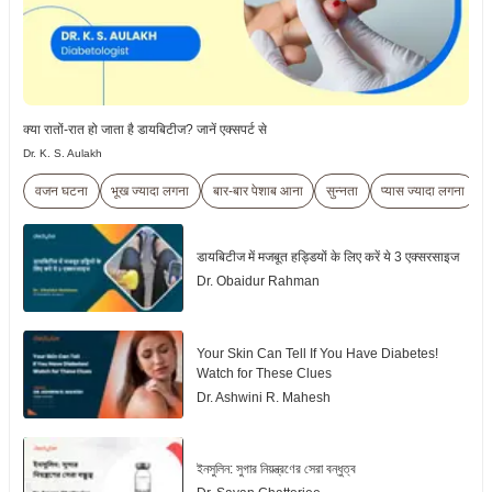
क्या रातों-रात हो जाता है डायबिटीज? जानें एक्सपर्ट से
Dr. K. S. Aulakh
वजन घटना
भूख ज्यादा लगना
बार-बार पेशाब आना
सुन्नता
प्यास ज्यादा लगना
डायबिटीज में मजबूत हड्डियों के लिए करें ये 3 एक्सरसाइज
Dr. Obaidur Rahman
Your Skin Can Tell If You Have Diabetes!
Watch for These Clues
Dr. Ashwini R. Mahesh
ইনসুলিন: সুগার নিয়ন্ত্রণের সেরা বন্ধুত্ব