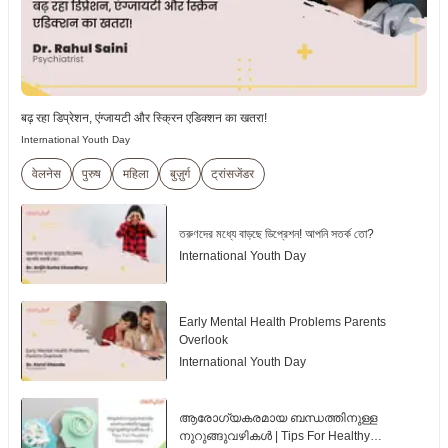
बढ़ रहा डिप्रेशन, एंग्जायटी और स्क्रिन एडिक्शन का खतरा!
International Youth Day
वेलनेस
पुरुष
महिला
बुज़ुर्ग
ट्रांसजेंडर
তরুণদের মধ্যে বাড়ছে ডিপ্রেশন! আপনি সতর্ক তো?
International Youth Day
Early Mental Health Problems Parents
Overlook
International Youth Day
ആരോഗ്യകരമായ ബന്ധത്തിനുള്ള
നുറുങ്ങുവഴികൾ | Tips For Healthy