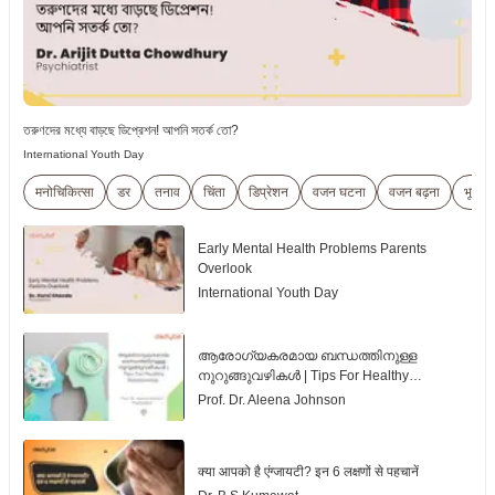
তরুণদের মধ্যে বাড়ছে ডিপ্রেশন! আপনি সতর্ক তো?
International Youth Day
मनोचिकित्सा
डर
तनाव
चिंता
डिप्रेशन
वजन घटना
वजन बढ़ना
भूख मे
Early Mental Health Problems Parents
Overlook
International Youth Day
ആരോഗ്യകരമായ ബന്ധത്തിനുള്ള
നുറുങ്ങുവഴികൾ | Tips For Healthy
Relationship | Malayalam
Prof. Dr. Aleena Johnson
क्या आपको है एंग्जायटी? इन 6 लक्षणों से पहचानें