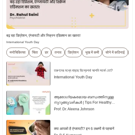
बढ़ रहा डिप्रेशन, एंग्जायटी और स्क्रिन एडिक्शन का खतरा!
International Youth Day
मनोचिकित्सा
चिंता
डर
तनाव
डिप्रेशन
भूख में कमी
सोने में कठिनाई
D
তরুণদের মধ্যে বাড়ছে ডিপ্রেশন! আপনি সতর্ক তো?
International Youth Day
ആരോഗ്യകരമായ ബന്ധത്തിനുള്ള
നുറുങ്ങുവഴികൾ | Tips For Healthy
Relationship | Malayalam
Prof. Dr. Aleena Johnson
क्या आपको है एंग्जायटी? इन 6 लक्षणों से पहचानें