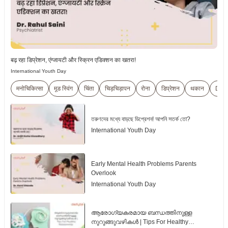
बढ़ रहा डिप्रेशन, एंग्जायटी और स्क्रिन एडिक्शन का खतरा!
International Youth Day
मनोचिकित्सा
मूड स्विंग
चिंता
चिड़चिड़ापन
रोना
डिप्रेशन
थकान
Depr
তরুণদের মধ্যে বাড়ছে ডিপ্রেশন! আপনি সতর্ক তো?
International Youth Day
Early Mental Health Problems Parents
Overlook
International Youth Day
ആരോഗ്യകരമായ ബന്ധത്തിനുള്ള
നുറുങ്ങുവഴികൾ | Tips For Healthy