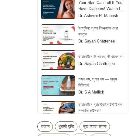
Your Skin Can Tell If You
Have Diabetes! Watch for
These Clues
Dr. Ashwini R. Mahesh
ইনসুলিন: সুগার নিয়ন্ত্রণের সেরা
বন্ধুত্ব
Dr. Sayan Chatterjee
ডায়াবেটিসে কী খাবেন, কী খাবেন না!
Dr. Sayan Chatterjee
ওজন কম, সুগার কম — থাকুন
নিশ্চিন্ত!
Dr. S A Mallick
ডায়াবেটিসে গ্যাস্ট্রোইনটেস্টাইনাল
সম্পর্কিত জটিলতা!
Dr. S A Mallick
थकान
धुंधली दृष्टि
भूख ज्यादा लगना
डायबिटीज में इंसुलिन लेना कब