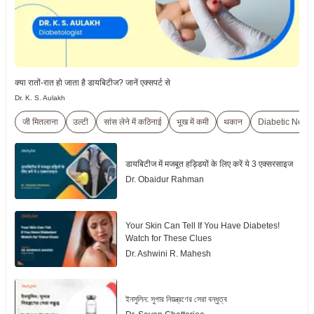
क्या रातों-रात हो जाता है डायबिटीज? जानें एक्सपर्ट से
Dr. K. S. Aulakh
जी मितलाना
उल्टी
सांस लेने में कठिनाई
भूख में कमी
थकान
Diabetic Neph
डायबिटीज में मजबूत हड्डियों के लिए करें ये 3 एक्सरसाइज
Dr. Obaidur Rahman
Your Skin Can Tell If You Have Diabetes!
Watch for These Clues
Dr. Ashwini R. Mahesh
ইনসুলিন: সুগার নিয়ন্ত্রণের সেরা বন্ধুত্ব