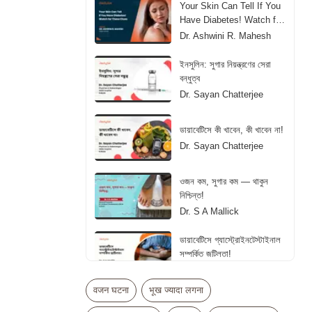
Your Skin Can Tell If You
Have Diabetes! Watch for
These Clues
Dr. Ashwini R. Mahesh
ইনসুলিন: সুগার নিয়ন্ত্রণের সেরা
বন্ধুত্ব
Dr. Sayan Chatterjee
ডায়াবেটিসে কী খাবেন, কী খাবেন না!
Dr. Sayan Chatterjee
ওজন কম, সুগার কম — থাকুন
নিশ্চিন্ত!
Dr. S A Mallick
ডায়াবেটিসে গ্যাস্ট্রোইনটেস্টাইনাল
সম্পর্কিত জটিলতা!
Dr. S A Mallick
वजन घटना
भूख ज्यादा लगना
डायबिटीज में इंसुलिन लेना कब