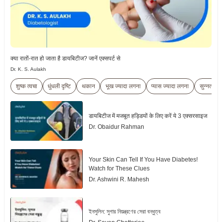
क्या रातों-रात हो जाता है डायबिटीज? जानें एक्सपर्ट से
Dr. K. S. Aulakh
शुष्क त्वचा
धुंधली दृष्टि
थकान
भूख ज्यादा लगना
प्यास ज्यादा लगना
सुन्नता
डायबिटीज में मजबूत हड्डियों के लिए करें ये 3 एक्सरसाइज
Dr. Obaidur Rahman
Your Skin Can Tell If You Have Diabetes!
Watch for These Clues
Dr. Ashwini R. Mahesh
ইনসুলিন: সুগার নিয়ন্ত্রণের সেরা বন্ধুত্ব