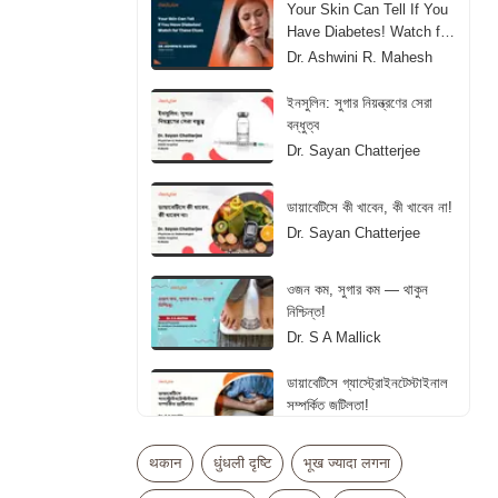
Your Skin Can Tell If You
Have Diabetes! Watch for
These Clues
Dr. Ashwini R. Mahesh
ইনসুলিন: সুগার নিয়ন্ত্রণের সেরা
বন্ধুত্ব
Dr. Sayan Chatterjee
ডায়াবেটিসে কী খাবেন, কী খাবেন না!
Dr. Sayan Chatterjee
ওজন কম, সুগার কম — থাকুন
নিশ্চিন্ত!
Dr. S A Mallick
ডায়াবেটিসে গ্যাস্ট্রোইনটেস্টাইনাল
সম্পর্কিত জটিলতা!
Dr. S A Mallick
थकान
धुंधली दृष्टि
भूख ज्यादा लगना
डायबिटीज में इंसुलिन लेना कब