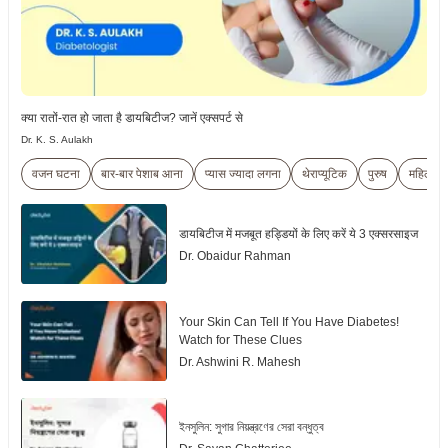
क्या रातों-रात हो जाता है डायबिटीज? जानें एक्सपर्ट से
Dr. K. S. Aulakh
वजन घटना
बार-बार पेशाब आना
प्यास ज्यादा लगना
थेराप्यूटिक
पुरुष
महिला
डायबिटीज में मजबूत हड्डियों के लिए करें ये 3 एक्सरसाइज
Dr. Obaidur Rahman
Your Skin Can Tell If You Have Diabetes!
Watch for These Clues
Dr. Ashwini R. Mahesh
ইনসুলিন: সুগার নিয়ন্ত্রণের সেরা বন্ধুত্ব