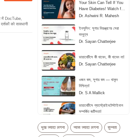
Your Skin Can Tell If You
Have Diabetes! Watch for
These Clues
Dr. Ashwini R. Mahesh
ति में DocTube,
दर्शकों को सावधानी
ইনসুলিন: সুগার নিয়ন্ত্রণের সেরা
বন্ধুত্ব
Dr. Sayan Chatterjee
ডায়াবেটিসে কী খাবেন, কী খাবেন না!
Dr. Sayan Chatterjee
ওজন কম, সুগার কম — থাকুন
নিশ্চিন্ত!
Dr. S A Mallick
ডায়াবেটিসে গ্যাস্ট্রোইনটেস্টাইনাল
সম্পর্কিত জটিলতা!
Dr. S A Mallick
भूख ज्यादा लगना
प्यास ज्यादा लगना
सुन्नता
डायबिटीज में इंसुलिन लेना कब