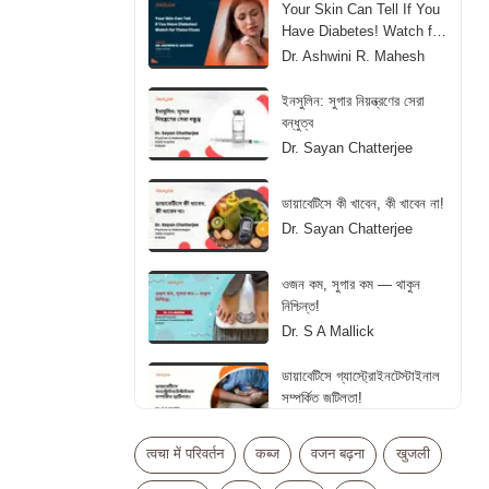
Your Skin Can Tell If You
Have Diabetes! Watch for
These Clues
Dr. Ashwini R. Mahesh
ইনসুলিন: সুগার নিয়ন্ত্রণের সেরা
বন্ধুত্ব
Dr. Sayan Chatterjee
ডায়াবেটিসে কী খাবেন, কী খাবেন না!
Dr. Sayan Chatterjee
ওজন কম, সুগার কম — থাকুন
নিশ্চিন্ত!
Dr. S A Mallick
ডায়াবেটিসে গ্যাস্ট্রোইনটেস্টাইনাল
সম্পর্কিত জটিলতা!
Dr. S A Mallick
त्वचा में परिवर्तन
कब्ज
वजन बढ़ना
खुजली
डायबिटीज में इंसुलिन लेना कब