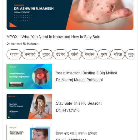
MPOX – What You Need to Know and How to Stay Safe
Dr. Ashwini R. Mahesh
थकान
कमजोरी
बुखार
ठंडे पैर
खाँसी
वेलनेस
पुरुष
महिला
बुज़ुर्ग
Yeast Infection: Busting 3 Big Myths!
Dr. Neeraj Munjal Pahlajani
Stay Safe This Flu Season!
Dr. Revathy K
চিকেন পক্স: কারণ, লক্ষণ ও চিকিৎসা