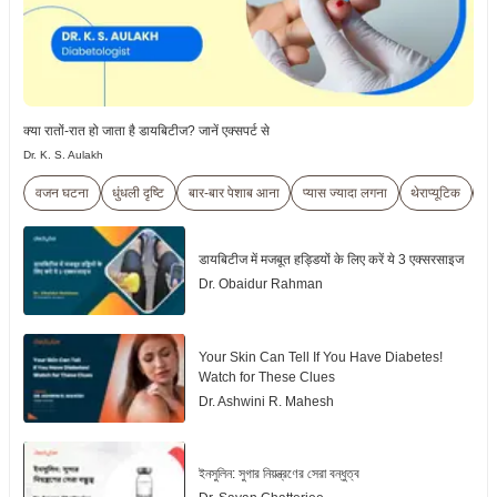
क्या रातों-रात हो जाता है डायबिटीज? जानें एक्सपर्ट से
Dr. K. S. Aulakh
वजन घटना
धुंधली दृष्टि
बार-बार पेशाब आना
प्यास ज्यादा लगना
थेराप्यूटिक
पु
डायबिटीज में मजबूत हड्डियों के लिए करें ये 3 एक्सरसाइज
Dr. Obaidur Rahman
Your Skin Can Tell If You Have Diabetes!
Watch for These Clues
Dr. Ashwini R. Mahesh
ইনসুলিন: সুগার নিয়ন্ত্রণের সেরা বন্ধুত্ব