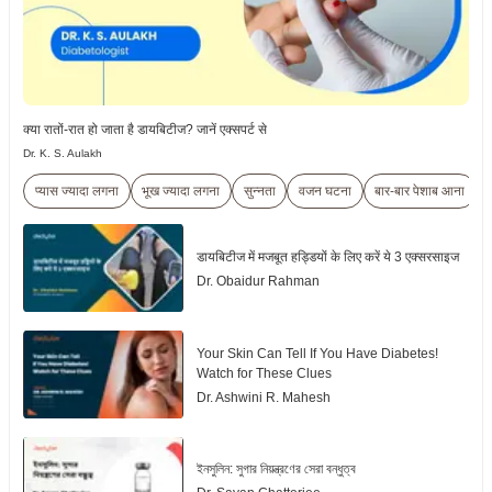
क्या रातों-रात हो जाता है डायबिटीज? जानें एक्सपर्ट से
Dr. K. S. Aulakh
प्यास ज्यादा लगना
भूख ज्यादा लगना
सुन्नता
वजन घटना
बार-बार पेशाब आना
डायबिटीज में मजबूत हड्डियों के लिए करें ये 3 एक्सरसाइज
Dr. Obaidur Rahman
Your Skin Can Tell If You Have Diabetes!
Watch for These Clues
Dr. Ashwini R. Mahesh
ইনসুলিন: সুগার নিয়ন্ত্রণের সেরা বন্ধুত্ব