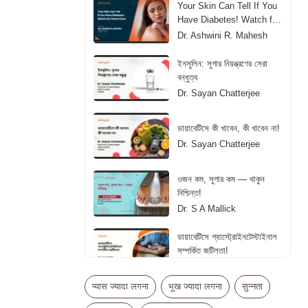
Your Skin Can Tell If You
Have Diabetes! Watch for
These Clues
Dr. Ashwini R. Mahesh
ইনসুলিন: সুগার নিয়ন্ত্রণের সেরা
বন্ধুত্ব
Dr. Sayan Chatterjee
ডায়াবেটিসে কী খাবেন, কী খাবেন না!
Dr. Sayan Chatterjee
ওজন কম, সুগার কম — থাকুন
নিশ্চিন্ত!
Dr. S A Mallick
ডায়াবেটিসে গ্যাস্ট্রোইনটেস্টাইনাল
সম্পর্কিত জটিলতা!
Dr. S A Mallick
प्यास ज्यादा लगना
भूख ज्यादा लगना
सुन्नता
डायबिटीज में इंसुलिन लेना कब