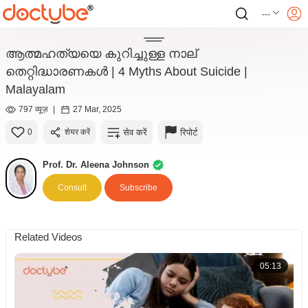
---
ആത്മഹത്യയെ കുറിച്ചുള്ള നാല്
തെറ്റിദ്ധാരണകൾ | 4 Myths About Suicide |
Malayalam
797 व्यूज़
|
27 Mar, 2025
सेव करें
रिपोर्ट
0
शेयर करें
Prof. Dr. Aleena Johnson
Consult
Subscribe
Related Videos
05:13