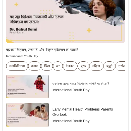
बढ़ रहा डिप्रेशन, एंग्जायटी और स्क्रिन एडिक्शन का खतरा!
International Youth Day
मनोचिकित्सा
तनाव
चिंता
डर
वेलनेस
पुरुष
महिला
बुज़ुर्ग
ट्रांसजेंडर
তরুণদের মধ্যে বাড়ছে ডিপ্রেশন! আপনি সতর্ক তো?
International Youth Day
Early Mental Health Problems Parents
Overlook
International Youth Day