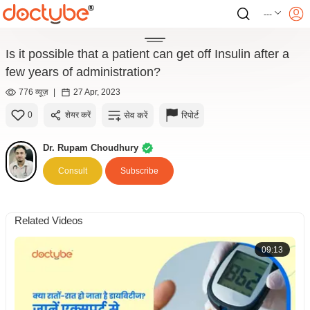
---
Is it possible that a patient can get off Insulin after a
few years of administration?
776 व्यूज़
|
27 Apr, 2023
सेव करें
रिपोर्ट
0
शेयर करें
Dr. Rupam Choudhury
Consult
Subscribe
Related Videos
09:13