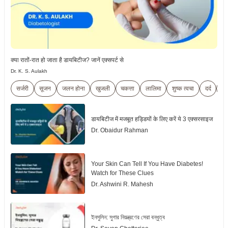
क्या रातों-रात हो जाता है डायबिटीज? जानें एक्सपर्ट से
Dr. K. S. Aulakh
सर्जरी
सूजन
जलन होना
खुजली
चकत्ता
लालिमा
शुष्क त्वचा
दर्द
थे
डायबिटीज में मजबूत हड्डियों के लिए करें ये 3 एक्सरसाइज
Dr. Obaidur Rahman
Your Skin Can Tell If You Have Diabetes!
Watch for These Clues
Dr. Ashwini R. Mahesh
ইনসুলিন: সুগার নিয়ন্ত্রণের সেরা বন্ধুত্ব